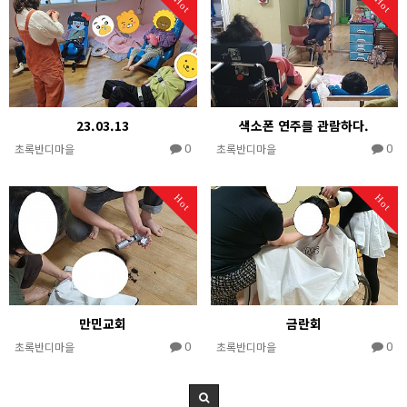
Hot
Hot
23.03.13
색소폰 연주를 관람하다.
초록반디마을
초록반디마을
0
0
Hot
Hot
만민교회
금란회
초록반디마을
초록반디마을
0
0